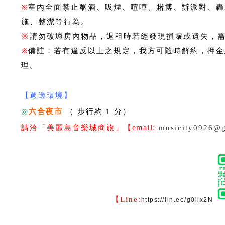
※
室內全面禁止酗酒、吸煙、喧嘩、賭博、辦派對、轟
施、整潔等行為。
※
請勿破壞房內物品，退租時若經發現損壞或遺失，
※
備註：若有違反以上之規定，我方可隨時解約，押金
理。
【週邊環境】
◎
六合夜市
（ 步行約 1 分）
email:
請洽「美麗島音樂城商旅」【
musicity0926@
【Line:
https://lin.ee/g0ilx2N