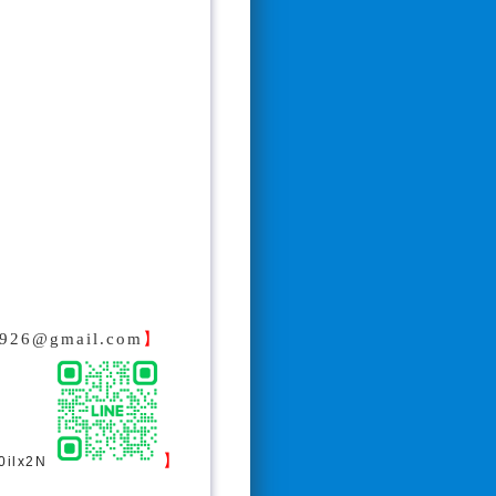
0926@gmail.com
】
】
g0ilx2N