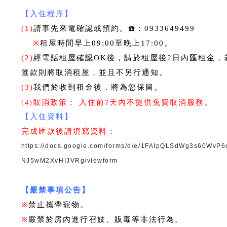
【入住程序】
(1)
請事先來電確認或預約。☎️：0933649499
※
租屋時間早上09:00至晚上17:00。
(2)
經電話租屋確認OK後，請於租屋後2日內匯租金，
匯款則將取消租屋，並且不另行通知。
(3)
我們於收到租金後，將為您保留。
(4)取消政策： 入住前7天內不提供免費取消服務。
【入住資料】
完成匯款後請填寫資料：
https://docs.google.com/forms/d/e/1FAIpQLSdWg3s60Wv
NJ5wM2XvHIJVRg/viewform
【嚴禁事項公告】
※
禁止攜帶寵物。
※
嚴禁於房內進行召妓、販毒等非法行為。