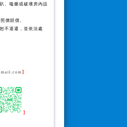
趴、嗑藥或破壞房內設
需照價賠償。
恕不退還，並依法處
gmail.com
】
】