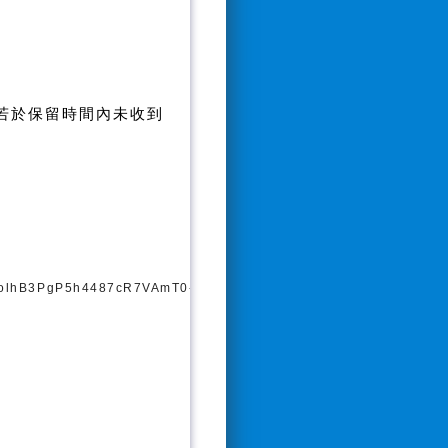
若於保留時間內未收到
P6olhB3PgP5h4487cR7VAmT0-