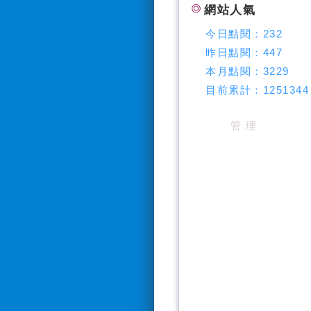
網站人氣
今日點閱：
232
昨日點閱：
447
本月點閱：
3229
目前累計：
1251344
管 理