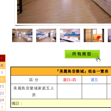
>
六
『美麗島音樂城』租金一覽表
1
區 分
週日~四
週五
8
15
美麗島音樂城家庭五人
22
房
29
備註：
5