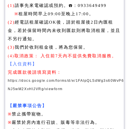
(1)
請事先來電確認或預約。☎️：0933649499
※
租屋時間早上09:00至晚上17:00。
(2)
經電話租屋確認OK後，請於租屋後2日內匯租
金，若於保留時間內未收到匯款則將取消租屋，並且
不另行通知。
(3)
我們於收到租金後，將為您保留。
(4)取消政策： 入住前7天內不提供免費取消服務。
【入住資料】
完成匯款後請填寫資料：
https://docs.google.com/forms/d/e/1FAIpQLSdWg3s60WvP6
NJ5wM2XvHIJVRg/viewform
【嚴禁事項公告】
※
禁止攜帶寵物。
※
嚴禁於房內進行召妓、販毒等非法行為。