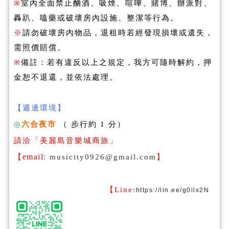
※
室內全面禁止酗酒、吸煙、喧嘩、賭博、辦派對、
轟趴、嗑藥或破壞房內設施、整潔等行為。
※
請勿破壞房內物品，退租時若經發現損壞或遺失，
需照價賠償。
※
備註：若有違反以上之規定，我方可隨時解約，押
金恕不退還，並依法處理。
【週邊環境】
◎
六合夜市
（ 步行約 1 分）
請洽「美麗島音樂城商旅」
email:
【
musicity0926@gmail.com
】
【Line:
https://lin.ee/g0ilx2N