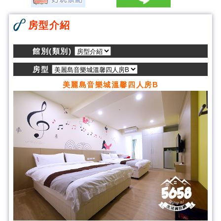
房型介紹
館別(類別)
房型
美麗島音樂城溫馨四人房B