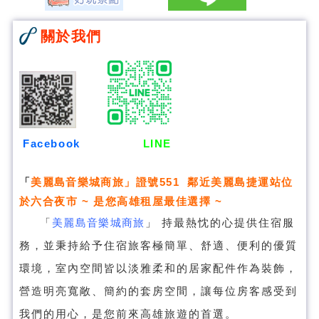
關於我們
Facebook
LINE
「
美麗島音樂城商旅
」證號551 鄰近美麗島捷運站位
於六合夜市 ~ 是您高雄租屋最佳選擇 ~
「
美麗島音樂城商旅
」
持最熱忱的心提供住宿服
務，並秉持給予住宿旅客極簡單、舒適、便利的優質
環境，室內空間皆以淡雅柔和的居家配件作為裝飾，
營造明亮寬敞、簡約的套房空間，讓每位房客感受到
我們的用心，是您前來高雄旅遊的首選。