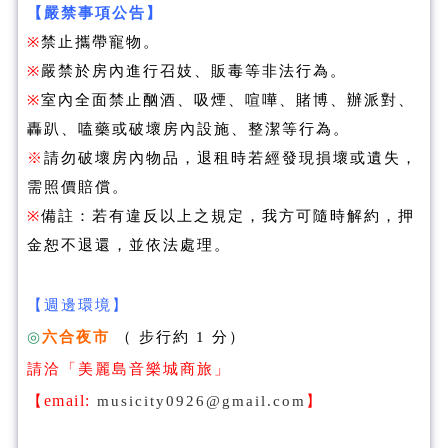
【嚴禁事項公告】
※
禁止攜帶寵物。
※
嚴禁於房內進行召妓、販毒等非法行為。
※
室內全面禁止酗酒、吸煙、喧嘩、賭博、辦派對、
轟趴、嗑藥或破壞房內設施、整潔等行為。
※
請勿破壞房內物品，退租時若經發現損壞或遺失，
需照價賠償。
※
備註：若有違反以上之規定，我方可隨時解約，押
金恕不退還，並依法處理。
【週邊環境】
◎
六合夜市
（ 步行約 1 分）
請洽「美麗島音樂城商旅」
email:
【
musicity0926@gmail.com
】