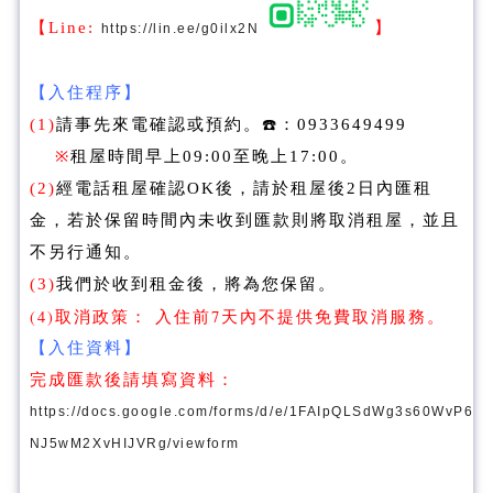
【Line:
】
https://lin.ee/g0ilx2N
【入住程序】
(1)
請事先來電確認或預約。☎️：0933649499
※
租屋時間早上09:00至晚上17:00。
(2)
經電話租屋確認OK後，請於租屋後2日內匯租
金，若於保留時間內未收到匯款則將取消租屋，並且
不另行通知。
(3)
我們於收到租金後，將為您保留。
(4)取消政策： 入住前7天內不提供免費取消服務。
【入住資料】
完成匯款後請填寫資料：
https://docs.google.com/forms/d/e/1FAIpQLSdWg3s60WvP6
NJ5wM2XvHIJVRg/viewform