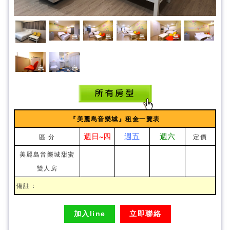
『美麗島音樂城』租金一覽表
週日~四
週五
週六
區 分
定價
美麗島音樂城甜蜜
雙人房
備註：
加入line
立即聯絡