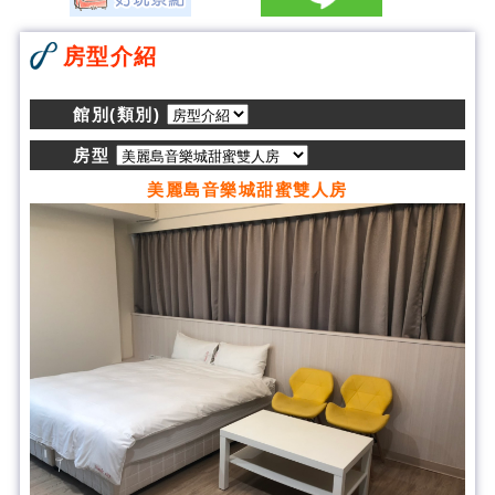
房型介紹
館別(類別)
房型
美麗島音樂城甜蜜雙人房