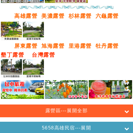
高雄露營
美濃露營
杉林露營
六龜露營
屏東露營
旭海露營
里港露營
牡丹露營
墾丁露營
台灣露營
露營區---展開全部
5658高雄民宿---展開