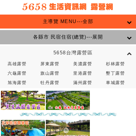
主導覽 MENU---全部
各縣市 民宿住宿(總覽)---展開
5658台灣露營區
高雄露營
屏東露營
美濃露營
杉林露營
六龜露營
旗山露營
里港露營
墾丁露營
旭海露營
牡丹露營
滿州露營
車城露營