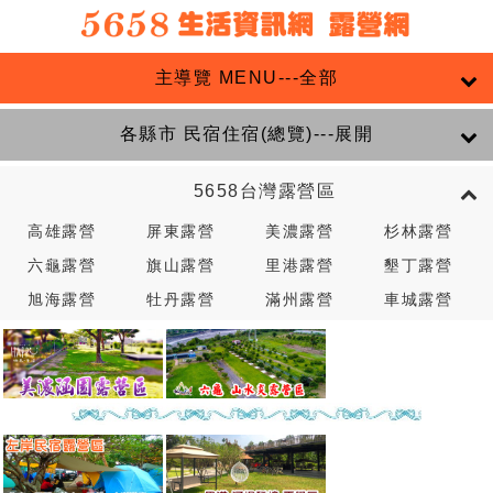
主導覽 MENU---全部
各縣市 民宿住宿(總覽)---展開
5658台灣露營區
高雄露營
屏東露營
美濃露營
杉林露營
六龜露營
旗山露營
里港露營
墾丁露營
旭海露營
牡丹露營
滿州露營
車城露營