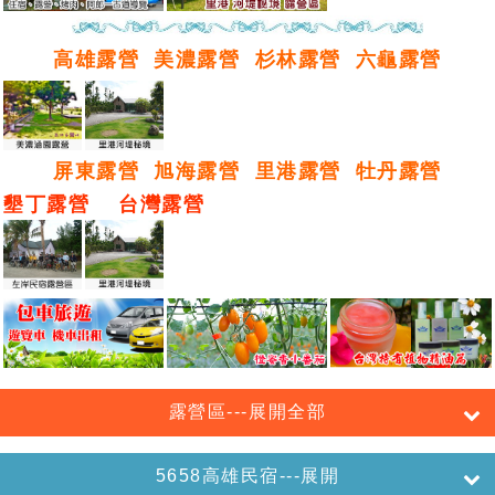
高雄露營
美濃露營
杉林露營
六龜露營
屏東露營
旭海露營
里港露營
牡丹露營
墾丁露營
台灣露營
露營區---展開全部
5658高雄民宿---展開