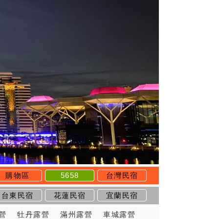
購物區
5658
台灣民宿
台東民宿
花蓮民宿
宜蘭民宿
營
牡丹露營
滿州露營
車城露營