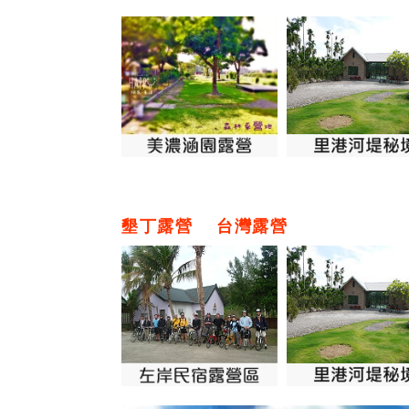
墾丁露營
台灣露營