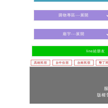
購物專區---展開
廟宇---展開
line給朋友
高雄民宿
台中住宿
台南民宿
墾丁
版權