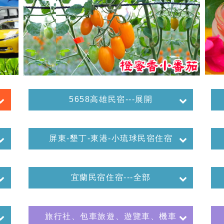
5658高雄民宿---展開
屏東-墾丁-東港-小琉球民宿住宿
宜蘭民宿住宿---全部
旅行社、包車旅遊、遊覽車、機車