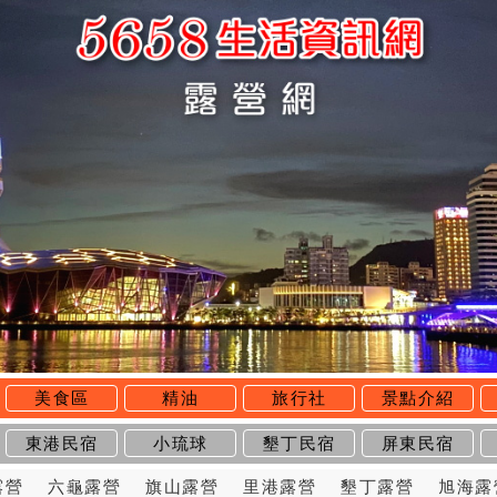
美食區
精油
旅行社
景點介紹
東港民宿
小琉球
墾丁民宿
屏東民宿
露營
六龜露營
旗山露營
里港露營
墾丁露營
旭海露