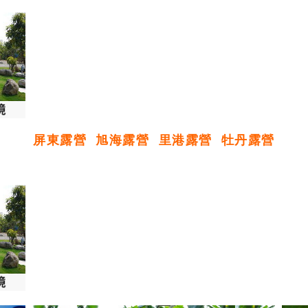
屏東露營
旭海露營
里港露營
牡丹露營