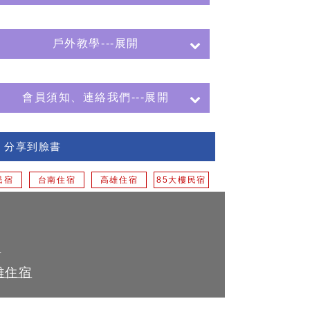
戶外教學---展開
會員須知、連絡我們---展開
分享到臉書
民宿
台南住宿
高雄住宿
85大樓民宿
計
雄住宿