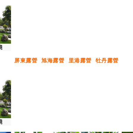
屏東露營
旭海露營
里港露營
牡丹露營