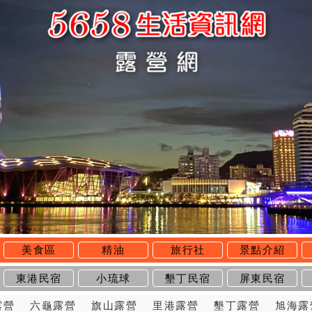
美食區
精油
旅行社
景點介紹
東港民宿
小琉球
墾丁民宿
屏東民宿
露營
六龜露營
旗山露營
里港露營
墾丁露營
旭海露