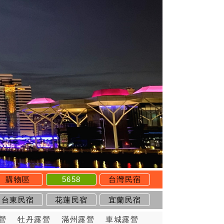
購物區
5658
台灣民宿
台東民宿
花蓮民宿
宜蘭民宿
營
牡丹露營
滿州露營
車城露營