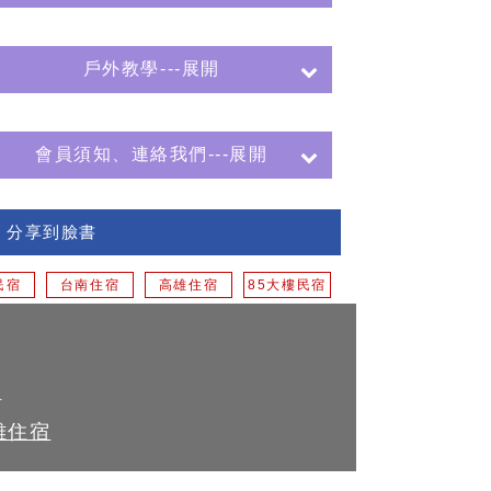
戶外教學---展開
會員須知、連絡我們---展開
分享到臉書
民宿
台南住宿
高雄住宿
85大樓民宿
計
雄住宿