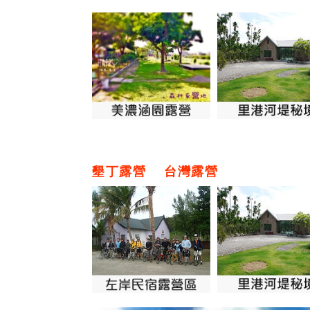
墾丁露營
台灣露營