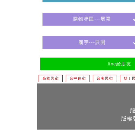
購物專區---展開
廟宇---展開
line給朋友
高雄民宿
台中住宿
台南民宿
墾丁
版權