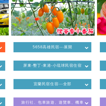
5658高雄民宿---展開
屏東-墾丁-東港-小琉球民宿住宿
宜蘭民宿住宿---全部
旅行社、包車旅遊、遊覽車、機車