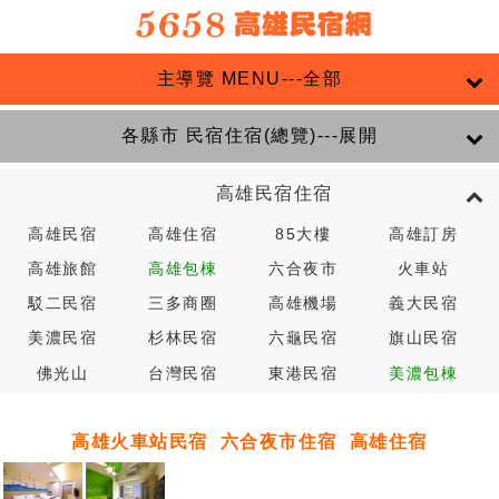
主導覽 MENU---全部
各縣市 民宿住宿(總覽)---展開
高雄民宿住宿
高雄民宿
高雄住宿
85大樓
高雄訂房
高雄旅館
高雄包棟
六合夜市
火車站
駁二民宿
三多商圈
高雄機場
義大民宿
美濃民宿
杉林民宿
六龜民宿
旗山民宿
佛光山
台灣民宿
東港民宿
美濃包棟
高雄火車站民宿
六合夜市住宿
高雄住宿