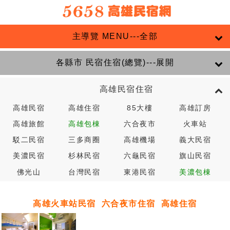
主導覽 MENU---全部
各縣市 民宿住宿(總覽)---展開
高雄民宿住宿
高雄民宿
高雄住宿
85大樓
高雄訂房
高雄旅館
高雄包棟
六合夜市
火車站
駁二民宿
三多商圈
高雄機場
義大民宿
美濃民宿
杉林民宿
六龜民宿
旗山民宿
佛光山
台灣民宿
東港民宿
美濃包棟
高雄火車站民宿
六合夜市住宿
高雄住宿