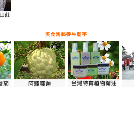
美食陶藝養生廟宇