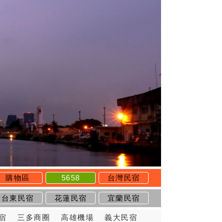
購物區
5658
台灣民宿
台東民宿
花蓮民宿
宜蘭民宿
宿
三多商圈
高雄機場
義大民宿