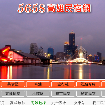
美食區
精油
旅行社
景點介紹
東港民宿
小琉球
墾丁民宿
屏東民宿
訂房
高雄旅館
高雄包棟
六合夜市
火車站
駁二民