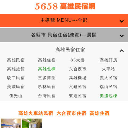
主導覽 MENU---全部
各縣市 民宿住宿(總覽)---展開
高雄民宿住宿
高雄民宿
高雄住宿
85大樓
高雄訂房
高雄旅館
高雄包棟
六合夜市
火車站
駁二民宿
三多商圈
高雄機場
義大民宿
美濃民宿
杉林民宿
六龜民宿
旗山民宿
佛光山
台灣民宿
東港民宿
美濃包棟
高雄火車站民宿
六合夜市住宿
高雄住宿