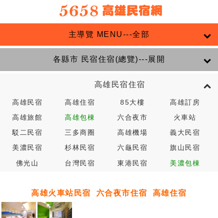
主導覽 MENU---全部
各縣市 民宿住宿(總覽)---展開
高雄民宿住宿
高雄民宿
高雄住宿
85大樓
高雄訂房
高雄旅館
高雄包棟
六合夜市
火車站
駁二民宿
三多商圈
高雄機場
義大民宿
美濃民宿
杉林民宿
六龜民宿
旗山民宿
佛光山
台灣民宿
東港民宿
美濃包棟
高雄火車站民宿
六合夜市住宿
高雄住宿