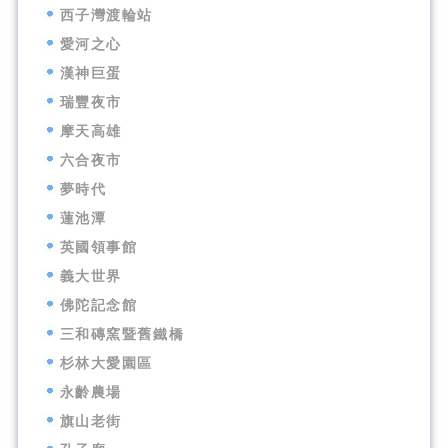
西子灣渡輪站
愛河之心
漢神巨蛋
瑞豐夜市
摩天高雄
六合夜市
夢時代
蓮池潭
英國領事館
義大世界
佛陀記念館
三和磚窯暨舊鐵橋
杉林大愛園區
永齡農場
旗山老街