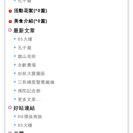
孔子廟
活動花絮(*0篇)
美食介紹(*0篇)
最新文章
85大樓
孔子廟
旗山老街
永齡農場
杉林大愛園區
三和磚窯暨舊鐵橋
佛陀記念館
更多文章...
好站連結
R8環保商旅
85大樓