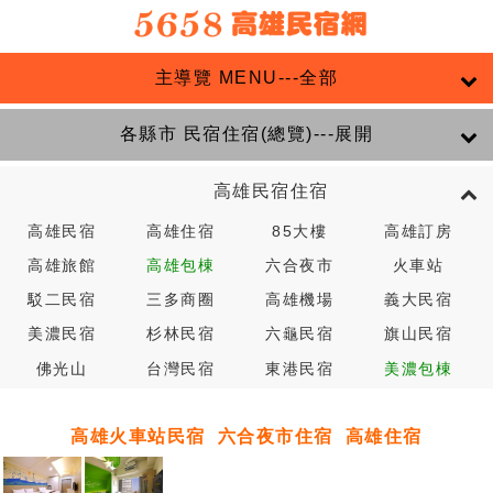
主導覽 MENU---全部
各縣市 民宿住宿(總覽)---展開
高雄民宿住宿
高雄民宿
高雄住宿
85大樓
高雄訂房
高雄旅館
高雄包棟
六合夜市
火車站
駁二民宿
三多商圈
高雄機場
義大民宿
美濃民宿
杉林民宿
六龜民宿
旗山民宿
佛光山
台灣民宿
東港民宿
美濃包棟
高雄火車站民宿
六合夜市住宿
高雄住宿