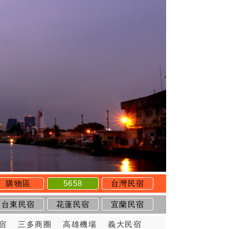
購物區
5658
台灣民宿
台東民宿
花蓮民宿
宜蘭民宿
宿
三多商圈
高雄機場
義大民宿