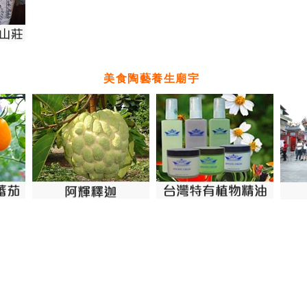
美食陶藝養生廟宇