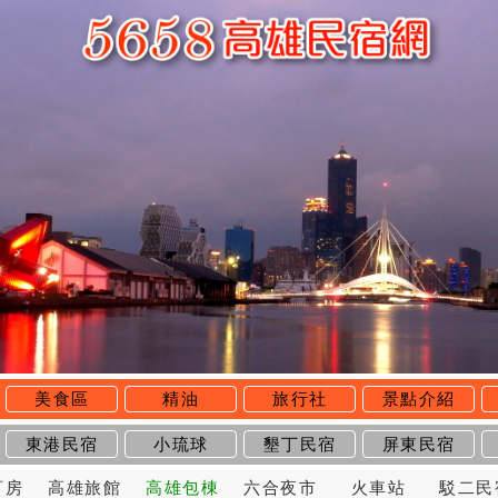
美食區
精油
旅行社
景點介紹
東港民宿
小琉球
墾丁民宿
屏東民宿
訂房
高雄旅館
高雄包棟
六合夜市
火車站
駁二民