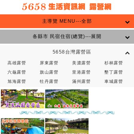
主導覽 MENU---全部
各縣市 民宿住宿(總覽)---展開
5658台灣露營區
高雄露營
屏東露營
美濃露營
杉林露營
六龜露營
旗山露營
里港露營
墾丁露營
旭海露營
牡丹露營
滿州露營
車城露營