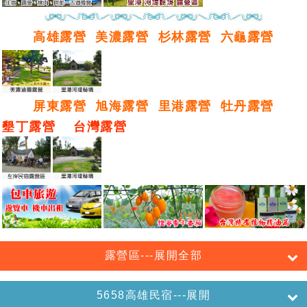
高雄露營
美濃露營
杉林露營
六龜露營
屏東露營
旭海露營
里港露營
牡丹露營
墾丁露營
台灣露營
露營區---展開全部
5658高雄民宿---展開