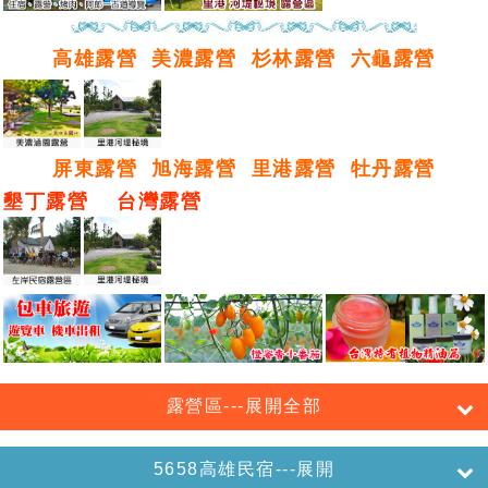
高雄露營
美濃露營
杉林露營
六龜露營
屏東露營
旭海露營
里港露營
牡丹露營
墾丁露營
台灣露營
露營區---展開全部
5658高雄民宿---展開