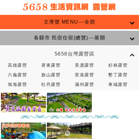
主導覽 MENU---全部
各縣市 民宿住宿(總覽)---展開
5658台灣露營區
高雄露營
屏東露營
美濃露營
杉林露營
六龜露營
旗山露營
里港露營
墾丁露營
旭海露營
牡丹露營
滿州露營
車城露營