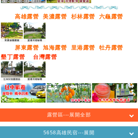
高雄露營
美濃露營
杉林露營
六龜露營
屏東露營
旭海露營
里港露營
牡丹露營
墾丁露營
台灣露營
露營區---展開全部
5658高雄民宿---展開