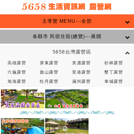
主導覽 MENU---全部
各縣市 民宿住宿(總覽)---展開
5658台灣露營區
高雄露營
屏東露營
美濃露營
杉林露營
六龜露營
旗山露營
里港露營
墾丁露營
旭海露營
牡丹露營
滿州露營
車城露營