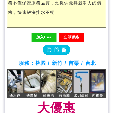
務不僅保證服務品質，更提供最具競爭力的價
格，快速解決排水不暢
加入line
立即聯絡
服務：桃園 / 新竹 / 苗栗 / 台北
大優惠