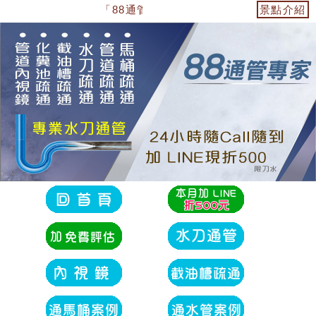
「88通管專家」通水的最佳伙伴
景點介紹