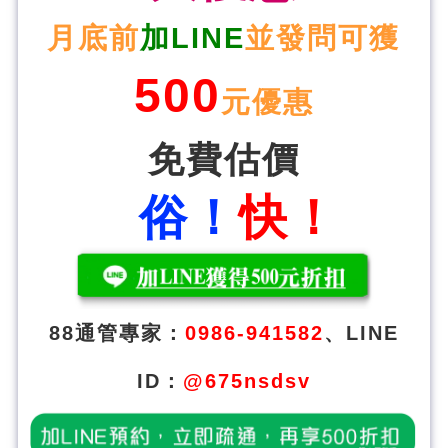
月底前
加LINE
並發問可獲
500
元優惠
免費估價
俗！
快！
88通管專家：
0986-941582
、
LINE
ID：
@675nsdsv