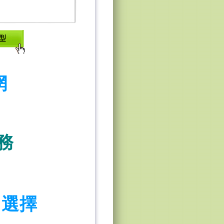
網
務
選擇