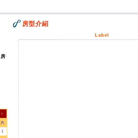
房型介紹
Label
人房
>
六
1