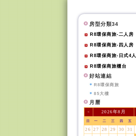
房型分類34
R8環保商旅-二人房
R8環保商旅-四人房
R8環保商旅-日式4
R8環保商旅櫃台
好站連結
R8環保商旅
85大樓
月曆
2026年8月
<
日
一
二
三
四
五
26
27
28
29
30
31