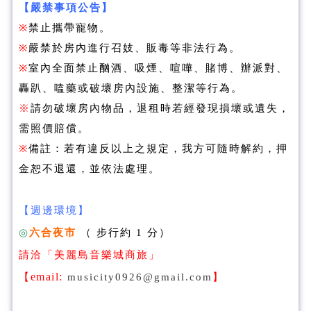
【嚴禁事項公告】
※
禁止攜帶寵物。
※
嚴禁於房內進行召妓、販毒等非法行為。
※
室內全面禁止酗酒、吸煙、喧嘩、賭博、辦派對、
轟趴、嗑藥或破壞房內設施、整潔等行為。
※
請勿破壞房內物品，退租時若經發現損壞或遺失，
需照價賠償。
※
備註：若有違反以上之規定，我方可隨時解約，押
金恕不退還，並依法處理。
【週邊環境】
◎
六合夜市
（ 步行約 1 分）
請洽「美麗島音樂城商旅」
email:
【
musicity0926@gmail.com
】