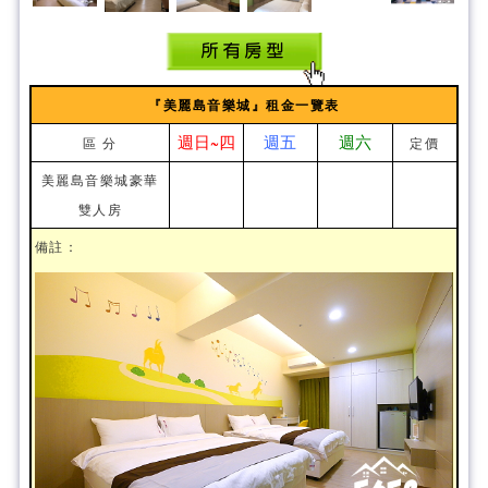
『美麗島音樂城』租金一覽表
週日~四
週五
週六
區 分
定價
美麗島音樂城豪華
雙人房
備註：