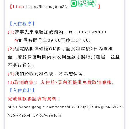
【Line:
】
https://lin.ee/g0ilx2N
【入住程序】
(1)
請事先來電確認或預約。☎️：0933649499
※
租屋時間早上09:00至晚上17:00。
(2)
經電話租屋確認OK後，請於租屋後2日內匯租
金，若於保留時間內未收到匯款則將取消租屋，並且
不另行通知。
(3)
我們於收到租金後，將為您保留。
(4)取消政策： 入住前7天內不提供免費取消服務。
【入住資料】
完成匯款後請填寫資料：
https://docs.google.com/forms/d/e/1FAIpQLSdWg3s60WvP6
NJ5wM2XvHIJVRg/viewform