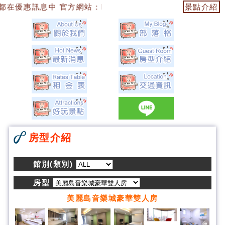
方網站：https://153474955739.web.fullinn.tw 
景點介紹
房型介紹
館別(類別)
房型
美麗島音樂城豪華雙人房