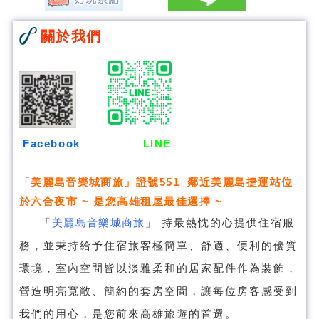
關於我們
Facebook
LINE
「
美麗島音樂城商旅
」證號551 鄰近美麗島捷運站位
於六合夜市 ~ 是您高雄租屋最佳選擇 ~
「
美麗島音樂城商旅
」
持最熱忱的心提供住宿服
務，並秉持給予住宿旅客極簡單、舒適、便利的優質
環境，室內空間皆以淡雅柔和的居家配件作為裝飾，
營造明亮寬敞、簡約的套房空間，讓每位房客感受到
我們的用心，是您前來高雄旅遊的首選。