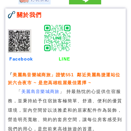
關於我們
Facebook
LINE
「
美麗島音樂城商旅
」證號551 鄰近美麗島捷運站位
於六合夜市 ~ 是您高雄租屋最佳選擇 ~
「
美麗島音樂城商旅
」
持最熱忱的心提供住宿服
務，並秉持給予住宿旅客極簡單、舒適、便利的優質
環境，室內空間皆以淡雅柔和的居家配件作為裝飾，
營造明亮寬敞、簡約的套房空間，讓每位房客感受到
我們的用心，是您前來高雄旅遊的首選。