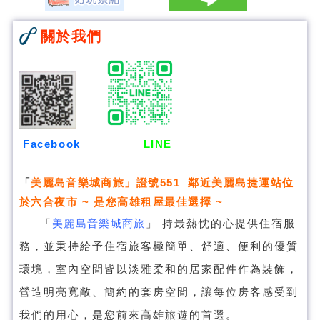
關於我們
Facebook
LINE
「
美麗島音樂城商旅
」證號551 鄰近美麗島捷運站位
於六合夜市 ~ 是您高雄租屋最佳選擇 ~
「
美麗島音樂城商旅
」
持最熱忱的心提供住宿服
務，並秉持給予住宿旅客極簡單、舒適、便利的優質
環境，室內空間皆以淡雅柔和的居家配件作為裝飾，
營造明亮寬敞、簡約的套房空間，讓每位房客感受到
我們的用心，是您前來高雄旅遊的首選。