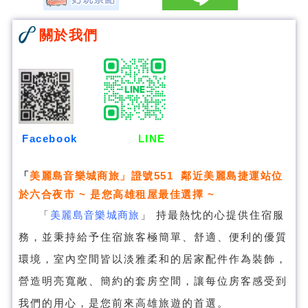
關於我們
Facebook
LINE
「
美麗島音樂城商旅
」證號551 鄰近美麗島捷運站位
於六合夜市 ~ 是您高雄租屋最佳選擇 ~
「
美麗島音樂城商旅
」
持最熱忱的心提供住宿服
務，並秉持給予住宿旅客極簡單、舒適、便利的優質
環境，室內空間皆以淡雅柔和的居家配件作為裝飾，
營造明亮寬敞、簡約的套房空間，讓每位房客感受到
我們的用心，是您前來高雄旅遊的首選。