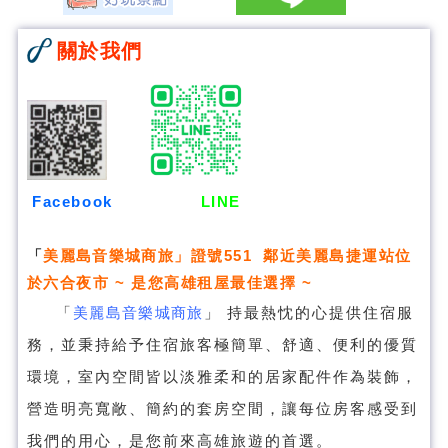
關於我們
Facebook
LINE
「
美麗島音樂城商旅
」證號551 鄰近美麗島捷運站位
於六合夜市 ~ 是您高雄租屋最佳選擇 ~
「
美麗島音樂城商旅
」
持最熱忱的心提供住宿服
務，並秉持給予住宿旅客極簡單、舒適、便利的優質
環境，室內空間皆以淡雅柔和的居家配件作為裝飾，
營造明亮寬敞、簡約的套房空間，讓每位房客感受到
我們的用心，是您前來高雄旅遊的首選。