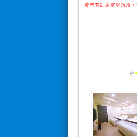
若您有訂房需求請洽：
【Line搜
【訂房電話：0928
*電話接聽時