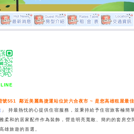
LINE
證號551 鄰近美麗島捷運站位於六合夜市 ~ 是您高雄租屋最佳
旅
」
持最熱忱的心提供住宿服務，並秉持給予住宿旅客極簡
雅柔和的居家配件作為裝飾，營造明亮寬敞、簡約的套房空
高雄旅遊的首選。