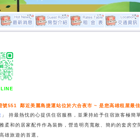
LINE
證號551 鄰近美麗島捷運站位於六合夜市 ~ 是您高雄租屋最佳
旅
」
持最熱忱的心提供住宿服務，並秉持給予住宿旅客極簡
雅柔和的居家配件作為裝飾，營造明亮寬敞、簡約的套房空
高雄旅遊的首選。