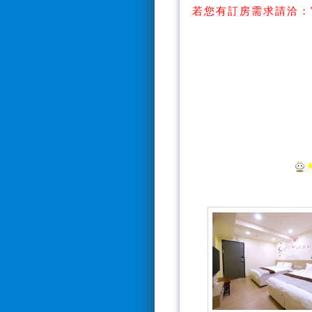
若您有訂房需求請洽：
【Line搜
【訂房電話：0928
*電話接聽時