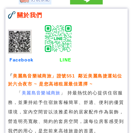
關於我們
Facebook
LINE
「
美麗島音樂城商旅
」證號551 鄰近美麗島捷運站位
於六合夜市 ~ 是您高雄租屋最佳選擇 ~
「
美麗島音樂城商旅
」
持最熱忱的心提供住宿服
務，並秉持給予住宿旅客極簡單、舒適、便利的優質
環境，室內空間皆以淡雅柔和的居家配件作為裝飾，
營造明亮寬敞、簡約的套房空間，讓每位房客感受到
我們的用心，是您前來高雄旅遊的首選。