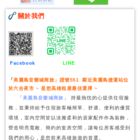
關於我們
Facebook
LINE
「
美麗島音樂城商旅
」證號551 鄰近美麗島捷運站位
於六合夜市 ~ 是您高雄租屋最佳選擇 ~
「
美麗島音樂城商旅
」
持最熱忱的心提供住宿服
務，並秉持給予住宿旅客極簡單、舒適、便利的優質
環境，室內空間皆以淡雅柔和的居家配件作為裝飾，
營造明亮寬敞、簡約的套房空間，讓每位房客感受到
我們的用心，是您前來高雄旅遊的首選。