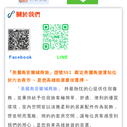
關於我們
Facebook
LINE
「
美麗島音樂城商旅
」證號551 鄰近美麗島捷運站位
於六合夜市 ~ 是您高雄租屋最佳選擇 ~
「
美麗島音樂城商旅
」
持最熱忱的心提供住宿服
務，並秉持給予住宿旅客極簡單、舒適、便利的優質
環境，室內空間皆以淡雅柔和的居家配件作為裝飾，
營造明亮寬敞、簡約的套房空間，讓每位房客感受到
我們的用心，是您前來高雄旅遊的首選。