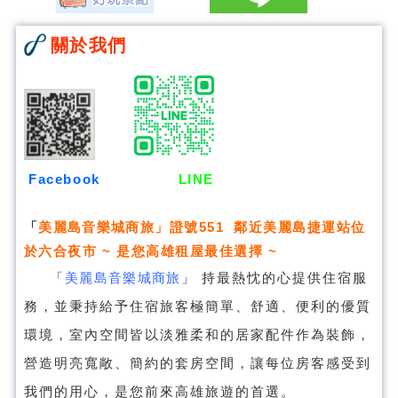
關於我們
Facebook
LINE
「
美麗島音樂城商旅
」證號551 鄰近美麗島捷運站位
於六合夜市 ~ 是您高雄租屋最佳選擇 ~
「
美麗島音樂城商旅
」
持最熱忱的心提供住宿服
務，並秉持給予住宿旅客極簡單、舒適、便利的優質
環境，室內空間皆以淡雅柔和的居家配件作為裝飾，
營造明亮寬敞、簡約的套房空間，讓每位房客感受到
我們的用心，是您前來高雄旅遊的首選。