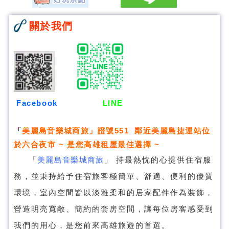
關於我們
Facebook
LINE
「
美麗島音樂城商旅
」證號551 鄰近美麗島捷運站位
於六合夜市 ~ 是您高雄租屋最佳選擇 ~
「
美麗島音樂城商旅
」
持最熱忱的心提供住宿服
務，並秉持給予住宿旅客極簡單、舒適、便利的優質
環境，室內空間皆以淡雅柔和的居家配件作為裝飾，
營造明亮寬敞、簡約的套房空間，讓每位房客感受到
我們的用心，是您前來高雄旅遊的首選。