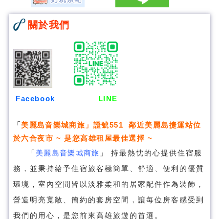
關於我們
Facebook
LINE
「
美麗島音樂城商旅
」證號551 鄰近美麗島捷運站位
於六合夜市 ~ 是您高雄租屋最佳選擇 ~
「
美麗島音樂城商旅
」
持最熱忱的心提供住宿服
務，並秉持給予住宿旅客極簡單、舒適、便利的優質
環境，室內空間皆以淡雅柔和的居家配件作為裝飾，
營造明亮寬敞、簡約的套房空間，讓每位房客感受到
我們的用心，是您前來高雄旅遊的首選。