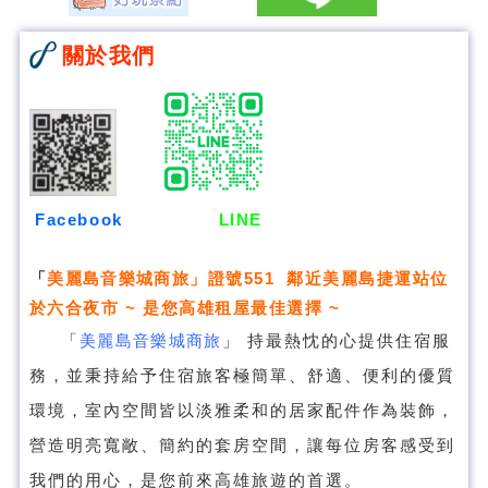
關於我們
Facebook
LINE
「
美麗島音樂城商旅
」證號551 鄰近美麗島捷運站位
於六合夜市 ~ 是您高雄租屋最佳選擇 ~
「
美麗島音樂城商旅
」
持最熱忱的心提供住宿服
務，並秉持給予住宿旅客極簡單、舒適、便利的優質
環境，室內空間皆以淡雅柔和的居家配件作為裝飾，
營造明亮寬敞、簡約的套房空間，讓每位房客感受到
我們的用心，是您前來高雄旅遊的首選。