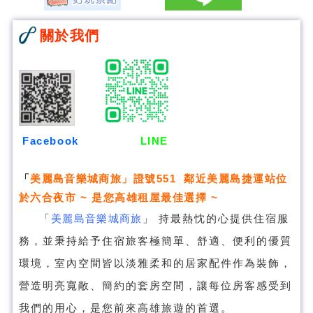
關於我們
Facebook
LINE
「
美麗島音樂城商旅
」證號551 鄰近美麗島捷運站位
於六合夜市 ~ 是您高雄租屋最佳選擇 ~
「
美麗島音樂城商旅
」
持最熱忱的心提供住宿服
務，並秉持給予住宿旅客極簡單、舒適、便利的優質
環境，室內空間皆以淡雅柔和的居家配件作為裝飾，
營造明亮寬敞、簡約的套房空間，讓每位房客感受到
我們的用心，是您前來高雄旅遊的首選。