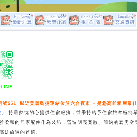
LINE
證號551 鄰近美麗島捷運站位於六合夜市 ~ 是您高雄租屋最佳
旅
」
持最熱忱的心提供住宿服務，並秉持給予住宿旅客極簡
雅柔和的居家配件作為裝飾，營造明亮寬敞、簡約的套房空
高雄旅遊的首選。