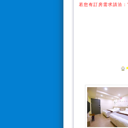
若您有訂房需求請洽：
【Line搜
【訂房電話：0928
*電話接聽時