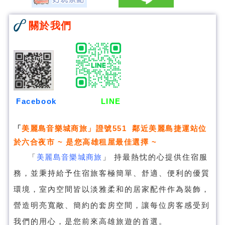
關於我們
Facebook
LINE
「
美麗島音樂城商旅
」證號551 鄰近美麗島捷運站位
於六合夜市 ~ 是您高雄租屋最佳選擇 ~
「
美麗島音樂城商旅
」
持最熱忱的心提供住宿服
務，並秉持給予住宿旅客極簡單、舒適、便利的優質
環境，室內空間皆以淡雅柔和的居家配件作為裝飾，
營造明亮寬敞、簡約的套房空間，讓每位房客感受到
我們的用心，是您前來高雄旅遊的首選。