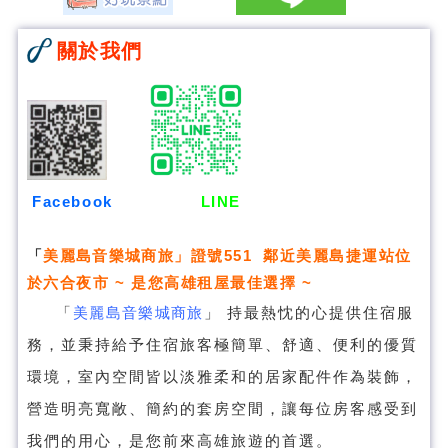
關於我們
Facebook
LINE
「
美麗島音樂城商旅
」證號551 鄰近美麗島捷運站位
於六合夜市 ~ 是您高雄租屋最佳選擇 ~
「
美麗島音樂城商旅
」
持最熱忱的心提供住宿服
務，並秉持給予住宿旅客極簡單、舒適、便利的優質
環境，室內空間皆以淡雅柔和的居家配件作為裝飾，
營造明亮寬敞、簡約的套房空間，讓每位房客感受到
我們的用心，是您前來高雄旅遊的首選。