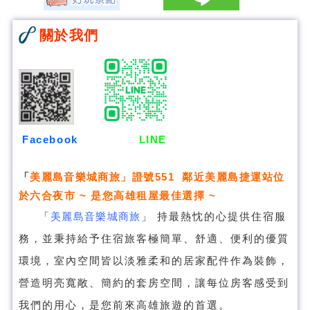
關於我們
Facebook
LINE
「
美麗島音樂城商旅
」證號551 鄰近美麗島捷運站位
於六合夜市 ~ 是您高雄租屋最佳選擇 ~
「
美麗島音樂城商旅
」
持最熱忱的心提供住宿服
務，並秉持給予住宿旅客極簡單、舒適、便利的優質
環境，室內空間皆以淡雅柔和的居家配件作為裝飾，
營造明亮寬敞、簡約的套房空間，讓每位房客感受到
我們的用心，是您前來高雄旅遊的首選。