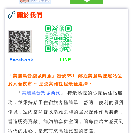
關於我們
Facebook
LINE
「
美麗島音樂城商旅
」證號551 鄰近美麗島捷運站位
於六合夜市 ~ 是您高雄租屋最佳選擇 ~
「
美麗島音樂城商旅
」
持最熱忱的心提供住宿服
務，並秉持給予住宿旅客極簡單、舒適、便利的優質
環境，室內空間皆以淡雅柔和的居家配件作為裝飾，
營造明亮寬敞、簡約的套房空間，讓每位房客感受到
我們的用心，是您前來高雄旅遊的首選。