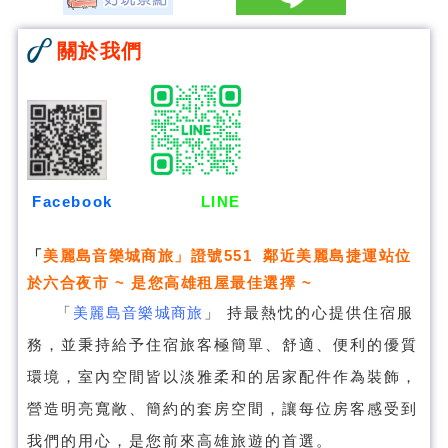
關於我們
Facebook
LINE
「
美麗島音樂城商旅
」證號551 鄰近美麗島捷運站位
於六合夜市 ~ 是您高雄租屋最佳選擇 ~
「
美麗島音樂城商旅
」
持最熱忱的心提供住宿服
務，並秉持給予住宿旅客極簡單、舒適、便利的優質
環境，室內空間皆以淡雅柔和的居家配件作為裝飾，
營造明亮寬敞、簡約的套房空間，讓每位房客感受到
我們的用心，是您前來高雄旅遊的首選。