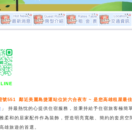
LINE
證號551 鄰近美麗島捷運站位於六合夜市 ~ 是您高雄租屋最佳
旅
」
持最熱忱的心提供住宿服務，並秉持給予住宿旅客極簡
雅柔和的居家配件作為裝飾，營造明亮寬敞、簡約的套房空
高雄旅遊的首選。