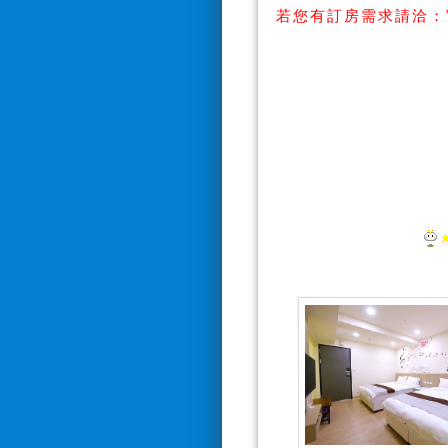
若您有訂房需求請洽：
【Line搜
【訂房電話：0928
*電話接聽時