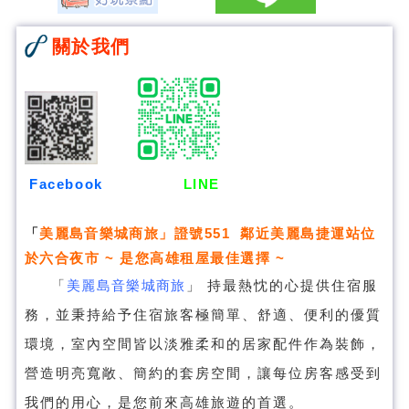
關於我們
Facebook
LINE
「
美麗島音樂城商旅
」證號551 鄰近美麗島捷運站位
於六合夜市 ~ 是您高雄租屋最佳選擇 ~
「
美麗島音樂城商旅
」
持最熱忱的心提供住宿服
務，並秉持給予住宿旅客極簡單、舒適、便利的優質
環境，室內空間皆以淡雅柔和的居家配件作為裝飾，
營造明亮寬敞、簡約的套房空間，讓每位房客感受到
我們的用心，是您前來高雄旅遊的首選。