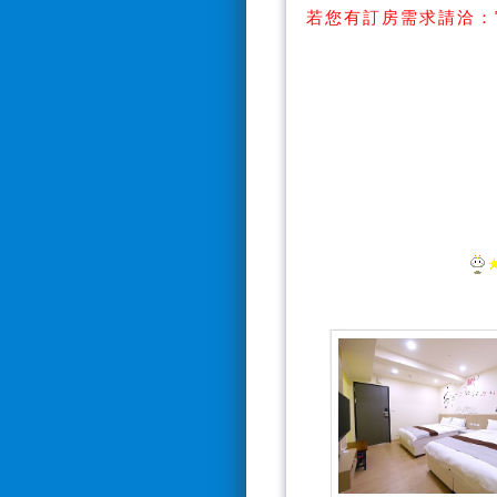
若您有訂房需求請洽：
【Line搜
【訂房電話：0928
*電話接聽時