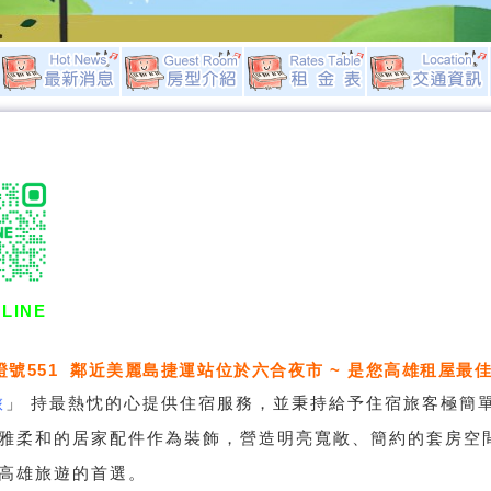
LINE
證號551 鄰近美麗島捷運站位於六合夜市 ~ 是您高雄租屋最佳
旅
」
持最熱忱的心提供住宿服務，並秉持給予住宿旅客極簡
雅柔和的居家配件作為裝飾，營造明亮寬敞、簡約的套房空
高雄旅遊的首選。