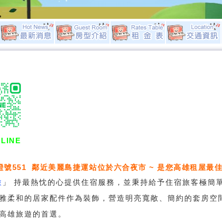
LINE
證號551 鄰近美麗島捷運站位於六合夜市 ~ 是您高雄租屋最佳
旅
」
持最熱忱的心提供住宿服務，並秉持給予住宿旅客極簡
雅柔和的居家配件作為裝飾，營造明亮寬敞、簡約的套房空
高雄旅遊的首選。