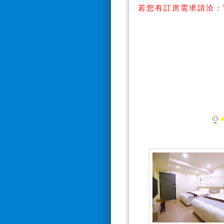
若您有訂房需求請洽：
【Line搜
【訂房電話：0928
*電話接聽時