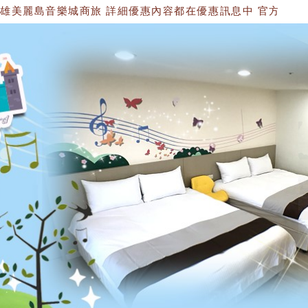
島音樂城商旅 詳細優惠內容都在優惠訊息中 官方網站：https://153474