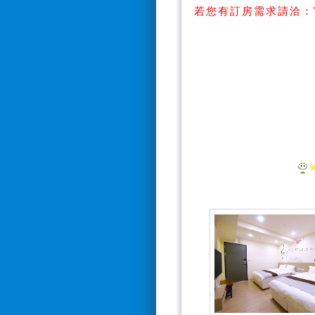
若您有訂房需求請洽：
【Line搜
【訂房電話：0928
*電話接聽時