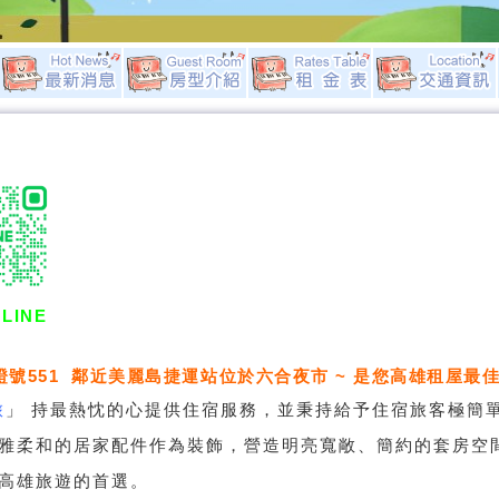
LINE
證號551 鄰近美麗島捷運站位於六合夜市 ~ 是您高雄租屋最佳
旅
」
持最熱忱的心提供住宿服務，並秉持給予住宿旅客極簡
雅柔和的居家配件作為裝飾，營造明亮寬敞、簡約的套房空
高雄旅遊的首選。