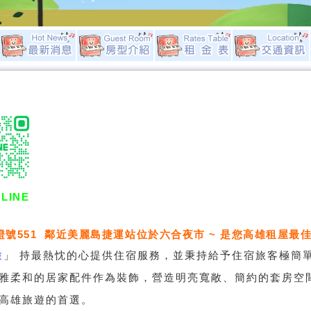
LINE
證號551 鄰近美麗島捷運站位於六合夜市 ~ 是您高雄租屋最佳
旅
」
持最熱忱的心提供住宿服務，並秉持給予住宿旅客極簡
雅柔和的居家配件作為裝飾，營造明亮寬敞、簡約的套房空
高雄旅遊的首選。