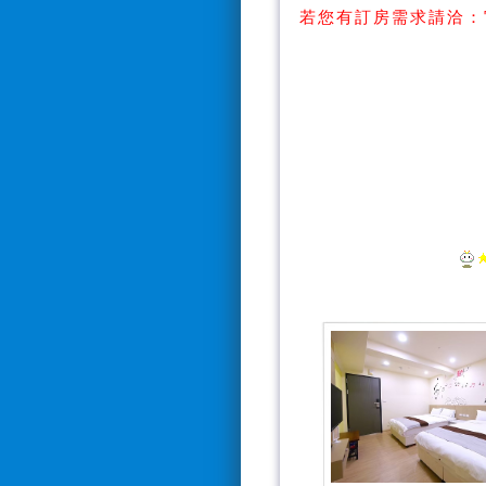
若您有訂房需求請洽：
【Line搜
【訂房電話：0928
*電話接聽時