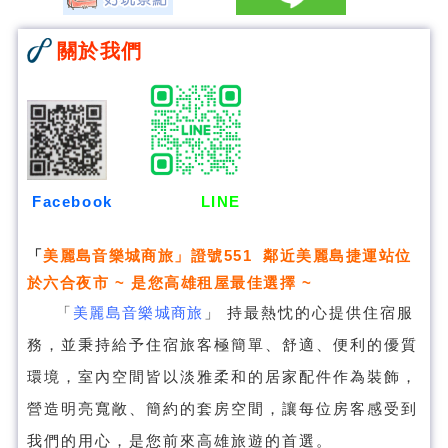
關於我們
Facebook
LINE
「
美麗島音樂城商旅
」證號551 鄰近美麗島捷運站位
於六合夜市 ~ 是您高雄租屋最佳選擇 ~
「
美麗島音樂城商旅
」
持最熱忱的心提供住宿服
務，並秉持給予住宿旅客極簡單、舒適、便利的優質
環境，室內空間皆以淡雅柔和的居家配件作為裝飾，
營造明亮寬敞、簡約的套房空間，讓每位房客感受到
我們的用心，是您前來高雄旅遊的首選。